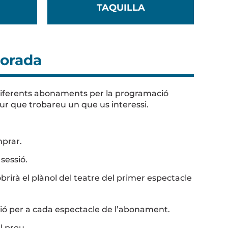
TAQUILLA
orada
diferents abonaments per la programació
ur que trobareu un que us interessi.
prar.
 sessió.
rirà el plànol del teatre del primer espectacle
ció per a cada espectacle de l’abonament.
l preu.