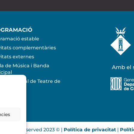
OGRAMACIÓ
ramació estable
vitats complementàries
vitats externes
la de Música i Banda
Amb el s
cipal
la Municipal de Teatre de
osa
ncies
ll rights reserved 2023 © |
Política de privacitat
|
Polít