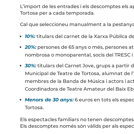
L’import de les entrades i els descomptes els a
Tortosa per a cada temporada.
Cal que seleccioneu manualment a la pestanya 
10%:
titulars del carnet de la Xarxa Pública d
20%:
persones de 65 anys o més, persones atur
nombrosa o monoparental, socis del TRESC i g
30%:
titulars del Carnet Jove, grups a partir 
Municipal de Teatre de Tortosa, alumnat de l
membres de la Banda de Música i actors i ac
Coordinadora de Teatre Amateur del Baix Eb
Menors de 30 anys:
6 euros en tots els espe
Tortosa.
Els espectacles familiars no tenen descomptes 
Els descomptes només són vàlids per als espec