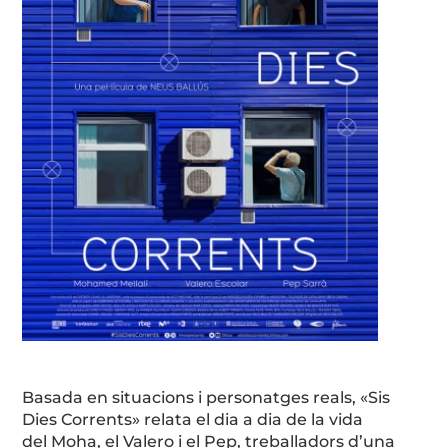
Basada en situacions i personatges reals, «Sis
Dies Corrents» relata el dia a dia de la vida
del
Moha
, el Valero i el Pep, treballadors d’una