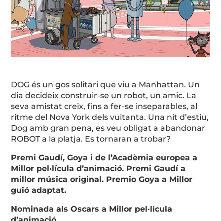
DOG és un gos solitari que viu a Manhattan. Un
dia decideix construir-se un robot, un amic. La
seva amistat creix, fins a fer-se inseparables, al
ritme del Nova York dels vuitanta. Una nit d’estiu,
Dog amb gran pena, es veu obligat a abandonar
ROBOT a la platja. Es tornaran a trobar?
Premi Gaudí, Goya i de l’Acadèmia europea a
Millor pel·lícula d’animació. Premi Gaudí a
millor música original. Premio Goya a Millor
guió adaptat.
Nominada als Oscars a Millor pel·lícula
d’animació.