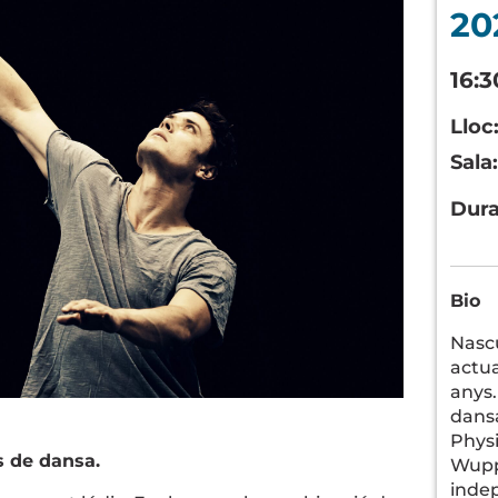
20
16:3
Lloc
Sala
Dur
Bio
Nascu
actua
anys.
dansa
Physi
 de dansa.
Wupp
inde