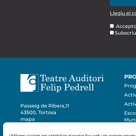
Llegiu el 
Accepto
Subscriu-
PR
Prog
Acti
Acti
Passeig de Ribera,11
43500, Tortosa
Esco
mapa
Muni
Esco
Tort
Utilitzem cookies per optimitzar el nostre lloc web i els nostres serveis