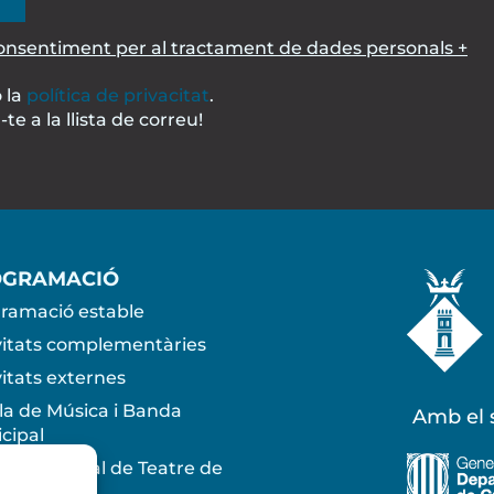
consentiment per al tractament de dades personals +
 la
política de privacitat
.
te a la llista de correu!
OGRAMACIÓ
ramació estable
vitats complementàries
vitats externes
la de Música i Banda
Amb el s
cipal
la Municipal de Teatre de
osa