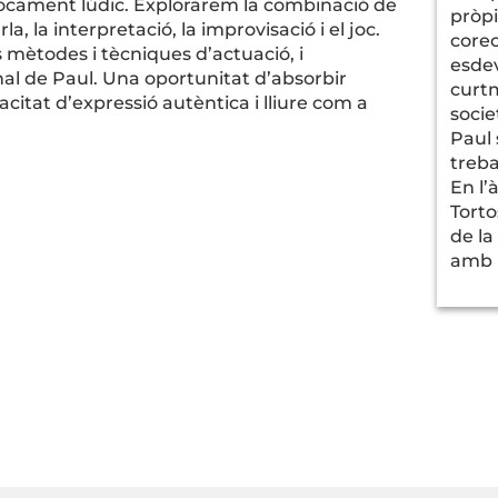
focament lúdic. Explorarem la combinació de
pròpi
a, la interpretació, la improvisació i el joc.
coreo
 mètodes i tècniques d’actuació, i
esde
nal de Paul. Una oportunitat d’absorbir
curtm
citat d’expressió autèntica i lliure com a
socie
Paul 
treba
En l’
Torto
de la
amb l