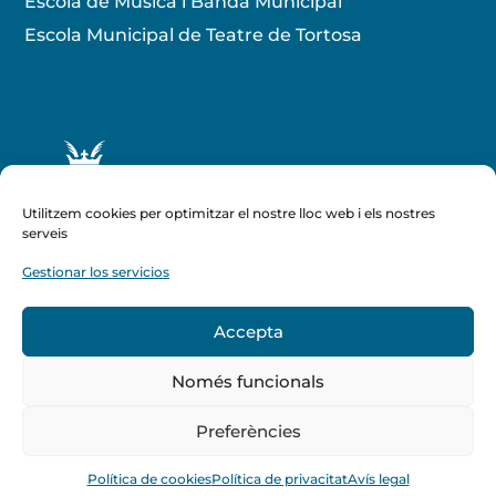
Escola de Música i Banda Municipal
Escola Municipal de Teatre de Tortosa
Utilitzem cookies per optimitzar el nostre lloc web i els nostres
serveis
Gestionar los servicios
Amb el suport de :
Accepta
Només funcionals
Preferències
Ajuntament de Tortosa
All rights reserved 2023 © |
Política de privacitat
|
Política de cookies
|
Avís legal
Política de cookies
Política de privacitat
Avís legal