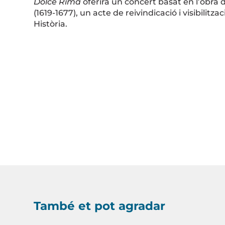
Dolce Rima
oferirà un concert basat en l’obra 
(1619-1677), un acte de reivindicació i visibilitz
Història.
També et pot agradar