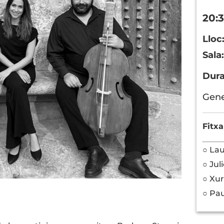
20:
Lloc
Sala
Dur
Gene
Fitxa
○ Lau
○ Jul
○ Xur
○ Pau