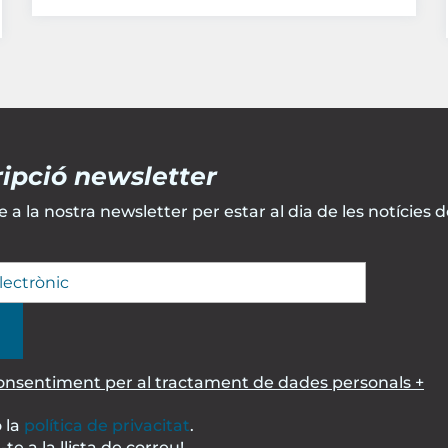
ipció newsletter
 a la nostra newsletter per estar al dia de les notícies d
consentiment per al tractament de dades personals +
 la
política de privacitat
.
te a la llista de correu!