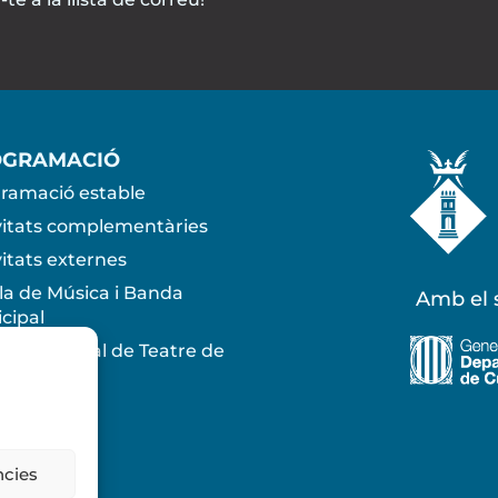
OGRAMACIÓ
ramació estable
vitats complementàries
vitats externes
la de Música i Banda
Amb el s
cipal
la Municipal de Teatre de
osa
ncies