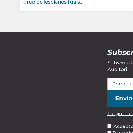
grup de lesbianes i gais...
Subscr
Subscriu-te
Auditori
Llegiu el 
Accepto
Subscriu-