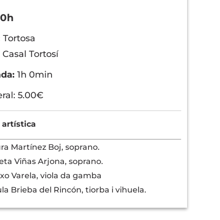
30h
:
Tortosa
:
Casal Tortosí
ada:
1h 0min
ral: 5.00€
 artística
ra Martínez Boj, soprano.
ieta Viñas Arjona, soprano.
xo Varela, viola da gamba
la Brieba del Rincón, tiorba i vihuela.