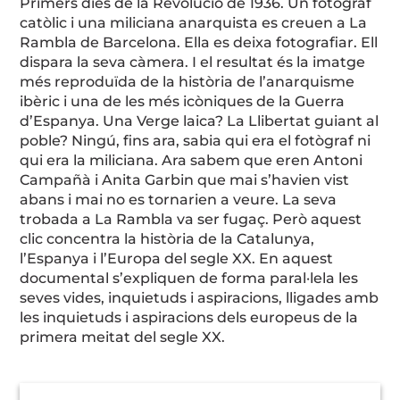
Primers dies de la Revolució de 1936. Un fotògraf
catòlic i una miliciana anarquista es creuen a La
Rambla de Barcelona. Ella es deixa fotografiar. Ell
dispara la seva càmera. I el resultat és la imatge
més reproduïda de la història de l’anarquisme
ibèric i una de les més icòniques de la Guerra
d’Espanya. Una Verge laica? La Llibertat guiant al
poble? Ningú, fins ara, sabia qui era el fotògraf ni
qui era la miliciana. Ara sabem que eren Antoni
Campañà i Anita Garbin que mai s’havien vist
abans i mai no es tornarien a veure. La seva
trobada a La Rambla va ser fugaç. Però aquest
clic concentra la història de la Catalunya,
l’Espanya i l’Europa del segle XX. En aquest
documental s’expliquen de forma paral·lela les
seves vides, inquietuds i aspiracions, lligades amb
les inquietuds i aspiracions dels europeus de la
primera meitat del segle XX.